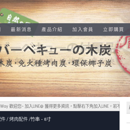
們
最新消息
產品介紹
加入會員
立即購買
Way 歡迎您~ 加入LINE@ 獲得更多資訊，點擊右下角加入LINE，若不會使用
配件
烤肉配件
竹串 - 8寸