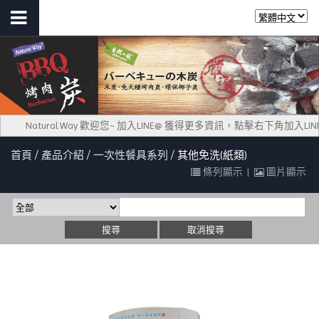
Natural Way 歡迎您~ 加入LINE@ 獲得更多資訊，點擊右下角加
首頁
產品介紹
一次性餐具系列
其他免洗(紙類)
條列顯示
|
圖片顯示