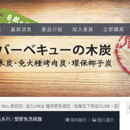
們
最新消息
產品介紹
加入會員
立即購買
 Way 歡迎您~ 加入LINE@ 獲得更多資訊，點擊右下角加入LINE，若不會使
具系列
塑膠免洗碗盤
條列顯示
|
圖片顯示