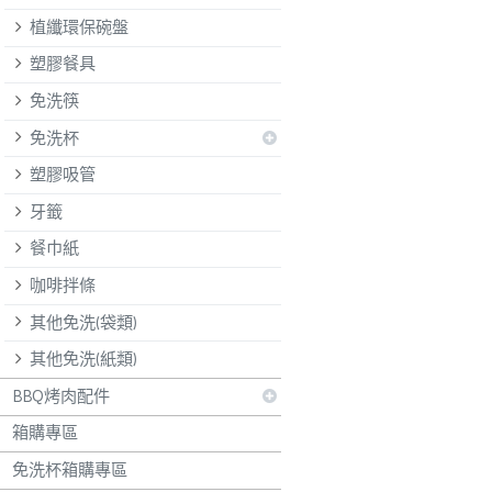
植纖環保碗盤
塑膠餐具
免洗筷
免洗杯
塑膠吸管
牙籤
餐巾紙
咖啡拌條
其他免洗(袋類)
其他免洗(紙類)
BBQ烤肉配件
箱購專區
免洗杯箱購專區