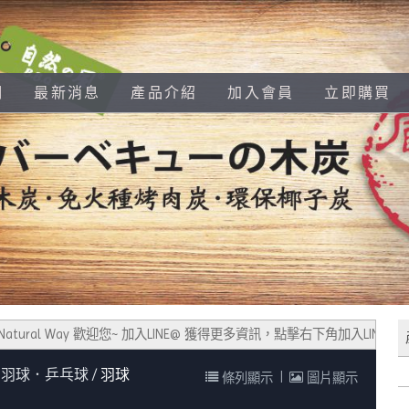
們
最新消息
產品介紹
加入會員
立即購買
ural Way 歡迎您~ 加入LINE@ 獲得更多資訊，點擊右下角加入LINE
羽球．乒乓球
羽球
條列顯示
|
圖片顯示