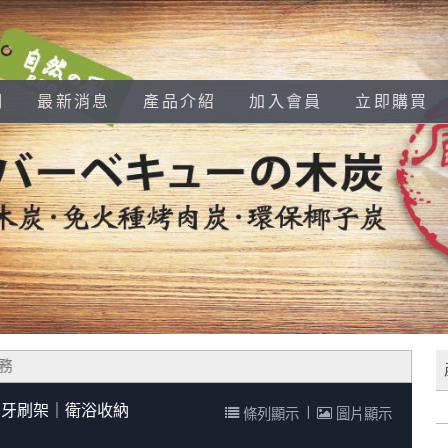
們
最新消息
產品介紹
加入會員
立即購買
牙刷架｜衛浴收納
條列顯示
|
圖片顯示