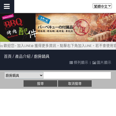
 Way 歡迎您~ 加入LINE@ 獲得更多資訊，點擊右下角加入LINE，若不會使
首頁
產品介紹
廚房鍋具
條列顯示
|
圖片顯示