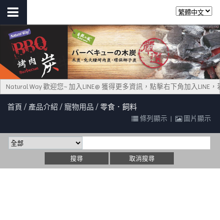
Natural Way 歡迎您~ 加入LINE@ 獲得更多資訊，點擊右下角加入L
首頁
產品介紹
寵物用品
零食．飼料
條列顯示
|
圖片顯示