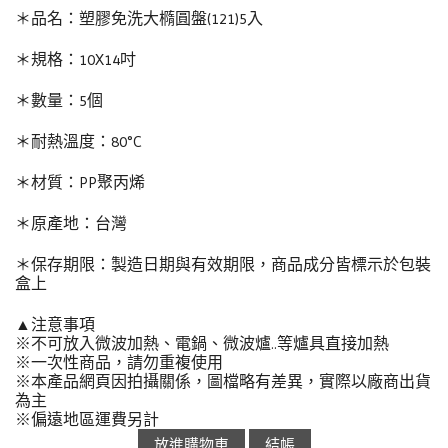
＊品名：塑膠免洗大橢圓盤(121)5入
＊規格：10X14吋
＊數量：5個
＊耐熱溫度：80°C
＊材質：PP聚丙烯
＊原產地：台灣
＊保存期限：製造日期與有效期限，商品成分皆標示於包裝
盒上
▲注意事項
※不可放入微波加熱、電鍋、微波爐..等爐具直接加熱
※一次性商品，請勿重複使用
※本產品網頁因拍攝關係，圖檔略有差異，實際以廠商出貨
為主
※偏遠地區運費另計