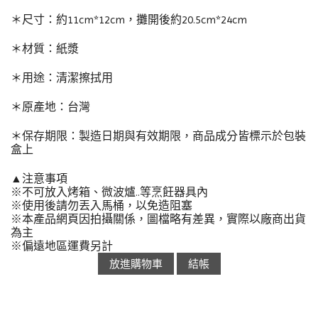
＊尺寸：約11cm*12cm，攤開後約20.5cm*24cm
＊材質：紙漿
＊用途：清潔擦拭用
＊原產地：台灣
＊保存期限：製造日期與有效期限，商品成分皆標示於包裝
盒上
▲注意事項
※不可放入烤箱、微波爐..等烹飪器具內
※使用後請勿丟入馬桶，以免造阻塞
※本產品網頁因拍攝關係，圖檔略有差異，實際以廠商出貨
為主
※偏遠地區運費另計