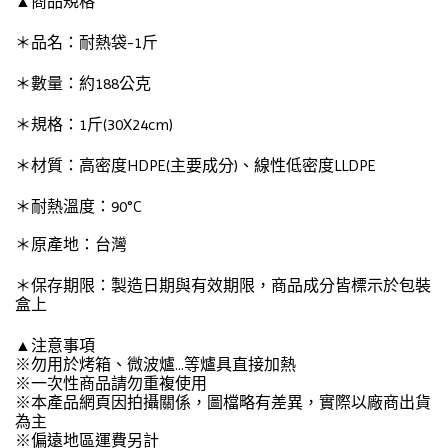
▲商品規格
＊品名：耐熱袋-1斤
＊數量：約188公克
＊規格：1斤(30X24cm)
＊材質：高密度HDPE(主要成分)、線性低密度LLDPE
＊耐熱溫度：90°C
＊原產地：台灣
＊保存期限：製造日期與有效期限，商品成分皆標示於包裝
盒上
▲注意事項
※勿用於烤箱、微波爐...等爐具直接加熱
※一次性商品請勿重複使用
※本產品網頁因拍攝關係，圖檔略有差異，實際以廠商出貨
為主
※偏遠地區運費另計