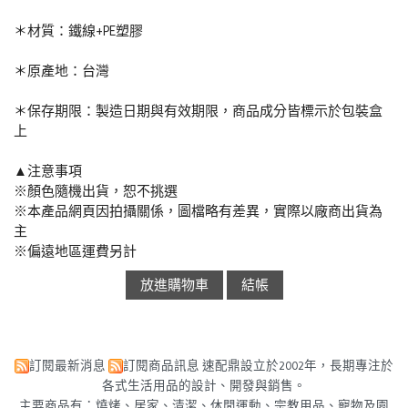
＊材質：鐵線+PE塑膠
＊原產地：台灣
＊保存期限：製造日期與有效期限，商品成分皆標示於包裝盒
上
▲注意事項
※顏色隨機出貨，恕不挑選
※本產品網頁因拍攝關係，圖檔略有差異，實際以廠商出貨為
主
※偏遠地區運費另計
訂閱最新消息
訂閱商品訊息
速配鼎設立於2002年，長期專注於
各式生活用品的設計、開發與銷售。
主要商品有：燒烤、居家、清潔、休閒運動、宗教用品、寵物及園