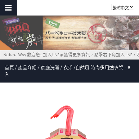
Natural Way 歡迎您~ 加入LINE@ 獲得更多資訊，點擊右下角加入LI
首頁
產品介紹
家庭洗曬
衣架
自然風 時尚多用途衣架 - 8
入