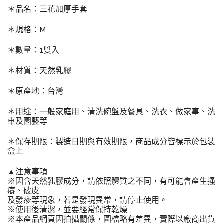
＊品名：三花加厚手套
＊規格：M
＊數量：1雙入
＊材質：天然乳膠
＊原產地：台灣
＊用途：一般家庭用、清洗碗盤及餐具、洗衣、做家事、洗
車及園藝等
＊保存期限：製造日期與有效期限，商品成分皆標示於包裝
盒上
▲注意事項
※因含天然乳膠成分，請依照體質之不同，有可能會產生搔
癢、破皮
及發疹等現象，若是發現異常，請停止使用。
※使用後清潔，並要經常保持乾燥
※本產品網頁因拍攝關係，圖檔略有差異，實際以廠商出貨