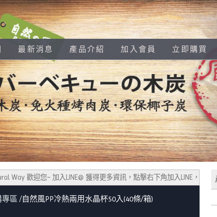
們
最新消息
產品介紹
加入會員
立即購買
al Way 歡迎您~ 加入LINE@ 獲得更多資訊，點擊右下角加入LINE，若不
購專區
自然風PP冷熱兩用水晶杯50入(40條/箱)