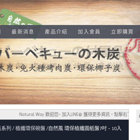
們
最新消息
產品介紹
加入會員
立即購買
Natural Way 歡迎您~ 加入LINE@ 獲得更多資訊，點擊右下角加
具系列
植纖環保碗盤
自然風 環保植纖圓紙盤7吋 - 10入