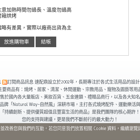
注意加熱時間勿過長、溫度勿過高
烤箱烘烤
檔略有差異，實際以廠商出貨為主
息
訂閱商品訊息
速配鼎設立於2002年，長期專注於各式生活用品的設
主要商品有：燒烤、居家、清潔、休閒運動、宗教用品、寵物及園藝等用
售於國內各大量販店、美妝百貨、五金連鎖、禮贈品商行，以及各大知名
品牌「Natural Way~自然風」深耕市場，主打各式燒烤配件、運動樂活
「持續創新、提供優質超值且豐富生活的商品」是我們團隊的核心期許！
您的支持與建議，更是我們不斷前行的最大動力！
Powered by hosting.url.com.tw
站服務並改善您與我們的互動。若您同意我們放置相關 Cookie 資料，繼續