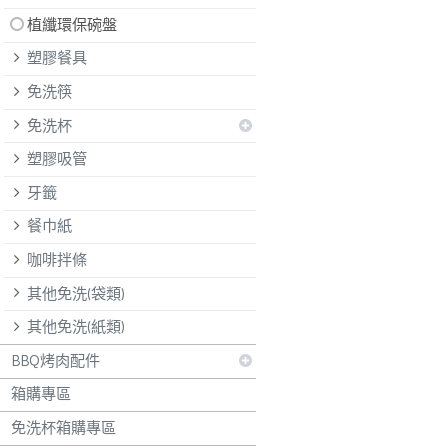
植纖環保碗盤
塑膠餐具
免洗筷
免洗杯
塑膠吸管
牙籤
餐巾紙
咖啡拌條
其他免洗(袋類)
其他免洗(紙類)
BBQ烤肉配件
箱購專區
免洗杯箱購專區