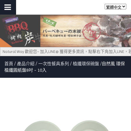
Natural Way 歡迎您~ 加入LINE@ 獲得更多資訊，點擊右下角加入LI
首頁
產品介紹
一次性餐具系列
植纖環保碗盤
自然風 環保
植纖圓紙盤8吋 - 10入