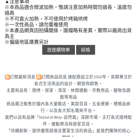
▲注意事項
※本商品適合微波加熱，惟請注意加熱時間勿過長、溫度勿
過高
※不可直火加熱，不可使用於烤箱烘烤
※一次性商品，請勿重複使用
※本產品網頁因拍攝關係，圖檔略有差異，實際以廠商出貨
為主
※偏遠地區運費另計
訂閱最新消息
訂閱商品訊息
速配鼎設立於2002年，長期專注於
各式生活用品的設計、開發與銷售。
主要商品有：燒烤、居家、清潔、休閒運動、宗教用品、寵物及園
藝等用品
商品廣泛販售於國內各大量販店、美妝百貨、五金連鎖、禮贈品商
行，以及各大知名電商平台。
我們以自有品牌「Natural Way~自然風」深耕市場，主打各式燒烤配
件、運動樂活與居家百貨。
「持續創新、提供優質超值且豐富生活的商品」是我們團隊的核心