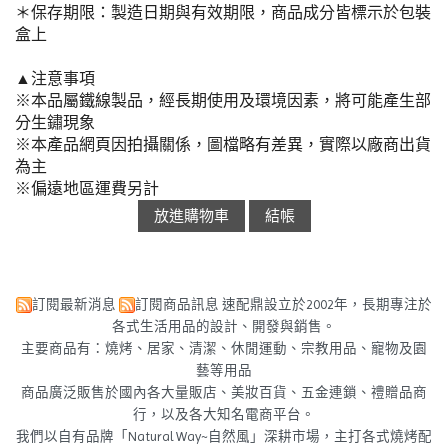
＊保存期限：製造日期與有效期限，商品成分皆標示於包裝
盒上
▲注意事項
※本品屬鐵線製品，經長期使用及環境因素，將可能產生部
分生鏽現象
※本產品網頁因拍攝關係，圖檔略有差異，實際以廠商出貨
為主
※偏遠地區運費另計
訂閱最新消息
訂閱商品訊息
速配鼎設立於2002年，長期專注於
各式生活用品的設計、開發與銷售。
主要商品有：燒烤、居家、清潔、休閒運動、宗教用品、寵物及園
藝等用品
商品廣泛販售於國內各大量販店、美妝百貨、五金連鎖、禮贈品商
行，以及各大知名電商平台。
我們以自有品牌「Natural Way~自然風」深耕市場，主打各式燒烤配