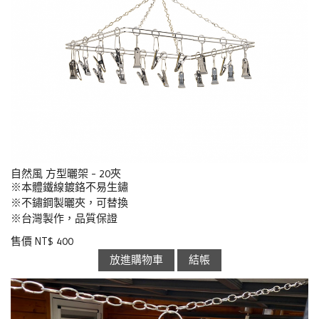
自然風 方型曬架 - 20夾
※本體鐵線鍍鉻不易生鏽
※不鏽鋼製曬夾，可替換
※台灣製作，品質保證
售價 NT$ 400