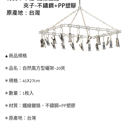
▲商品規格
＊品名：自然風方型曬架-20夾
＊規格：41X27cm
＊數量：1枚入
＊材質：鐵線鍍鉻、不鏽鋼+PP塑膠
＊原產地：台灣