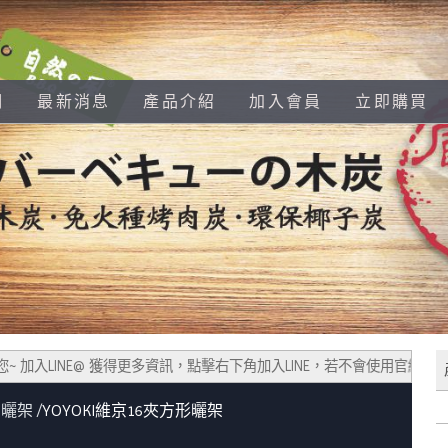
們
最新消息
產品介紹
加入會員
立即購買
您~ 加入LINE@ 獲得更多資訊，點擊右下角加入LINE，若不會使用官網訂購，
曬架
YOYOKI維京16夾方形曬架